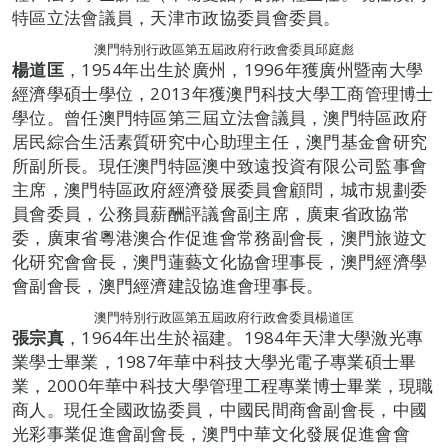
特區立法會議員，天津市政協委員會委員。
澳門特別行政區第五屆政府行政會委員邱庭彪
楊道匡
，1954年出生於廣州，1996年獲廣州暨南大學
經濟學碩士學位，2013年獲澳門科技大學工商管理博士
學位。曾任澳門特區第三屆立法會議員，澳門特區政府
居民綜合生活素質研究中心助理主任，澳門基金會研究
所副所長。現任澳門特區澳中致遠投資有限公司監事會
主席，澳門特區政府經濟發展委員會顧問，城市規劃委
員會委員，公務員薪酬評議會副主席，廣東省政協常
委，廣東省粵港澳合作促進會常務副會長，澳門旅遊文
化研究會會長，澳門蓮藝文化協會理事長，澳門經濟學
會副會長，澳門經濟建設協進會理事長。
澳門特別行政區第五屆政府行政會委員楊道匡
張宗真
，1964年出生於福建。1984年天津大學激光專
業學士畢業，1987年華中科技大學光電子專業碩士畢
業，2000年華中科技大學管理工程專業博士畢業，現職
商人。現任全國政協委員，中國民間商會副會長，中國
光彩事業促進會副會長，澳門中華文化發展促進會會