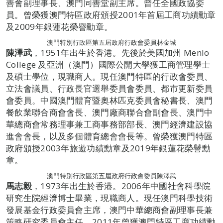
善會副理事長、澳門同善堂副主席。曾任全國政協委
員。曾榮獲澳門特區政府頒授2001年首屆工商功績勳章
及2009年銀蓮花榮譽勳章。
澳門特別行政區第五屆政府行政會委員林金城
陳澤武
，1951年出生於香港。先後於美國加州 Menlo
College 及亞洲（澳門）國際公開大學獲工商管理學士
及碩士學位，現職商人。現任澳門特區的行政會委員、
立法會議員、行政長官選舉委員會委員、都市更新委員
會委員。中國澳門體育暨奧林匹克委員會秘書長、澳門
餐飲業聯合商會會長、澳門廠商聯合會副會長、澳門中
華總商會常務理事兼工商事務部部長、澳門經濟建設協
進會會長，以及多個體育總會會長等。曾榮獲澳門特區
政府頒授2003年旅遊功績勳章及2019年銀蓮花榮譽勳
章。
澳門特別行政區第五屆政府行政會委員陳澤武
馬志毅
，1973年出生於香港。2006年中國社會科學院
研究生院經濟博士畢業，現職商人。現任澳門科學技術
發展基金行政委員會主席，澳門中華總商會副理事長兼
策略研究委員會主任，2011年曾獲澳門特區工商功績勳