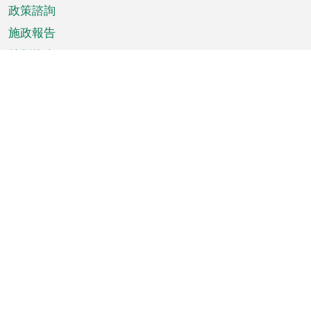
政策諮詢
施政報告
特別推介
澳門資訊
天氣
交通
公眾假期
文娛康體
城市資訊
澳門便覽
統計數字
公佈告示