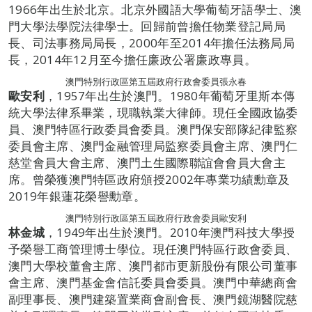
1966年出生於北京。北京外國語大學葡萄牙語學士、澳
門大學法學院法律學士。回歸前曾擔任物業登記局局
長、司法事務局局長，2000年至2014年擔任法務局局
長，2014年12月至今擔任廉政公署廉政專員。
澳門特別行政區第五屆政府行政會委員張永春
歐安利
，1957年出生於澳門。1980年葡萄牙里斯本傳
統大學法律系畢業，現職執業大律師。現任全國政協委
員、澳門特區行政委員會委員。澳門保安部隊紀律監察
委員會主席、澳門金融管理局監察委員會主席、澳門仁
慈堂會員大會主席、澳門土生國際聯誼會會員大會主
席。曾榮獲澳門特區政府頒授2002年專業功績勳章及
2019年銀蓮花榮譽勳章。
澳門特別行政區第五屆政府行政會委員歐安利
林金城
，1949年出生於澳門。2010年澳門科技大學授
予榮譽工商管理博士學位。現任澳門特區行政會委員、
澳門大學校董會主席、澳門都市更新股份有限公司董事
會主席、澳門基金會信託委員會委員。澳門中華總商會
副理事長、澳門建築置業商會副會長、澳門鏡湖醫院慈