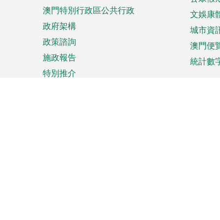
澳門特別行政區公共行政
文娛康
政府架構
城市資
政策諮詢
澳門便
施政報告
統計數
特別推介
來澳旅遊
商務
計劃行程
貿易投
觀光
澳門經
娛樂消閒
中小企
購物
市場資
節日盛事
知識產
網
網
頁