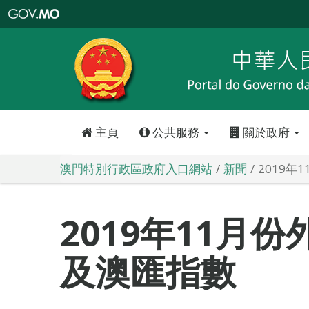
澳
門
特
別
行
政
區
政
府
入
口
網
站
主頁
公共服務
關於政府
澳門特別行政區政府入口網站
新聞
2019
2019年11月
及澳匯指數