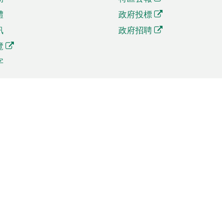
體
政府投標
訊
政府招聘
覽
字
及貿易
相關連結
資
手機應用程式目錄
貿會展
社交媒體目錄
商機和服務
專題網站目錄
訊
RSS訂閱目錄
權
表格下載