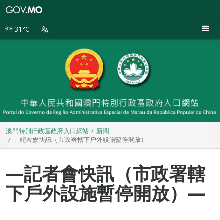
澳
門
特
31°C
別
行
政
區
政
府
入
口
網
站
澳門特別行政區政府入口網站
新聞
—記者會快訊（市政署轄下戶外設施暫停開放）—
—記者會快訊（市政署轄
下戶外設施暫停開放）—