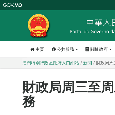
澳
門
特
別
行
政
區
政
府
入
口
網
站
主頁
公共服務
關於政府
澳門特別行政區政府入口網站
新聞
財政局周
財政局周三至周
務