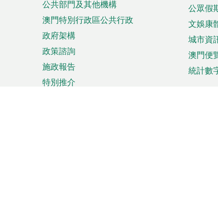
公共部門及其他機構
公眾假
澳門特別行政區公共行政
文娛康
政府架構
城市資
政策諮詢
澳門便
施政報告
統計數
特別推介
來澳旅遊
商務
計劃行程
貿易投
觀光
澳門經
娛樂消閒
中小企
購物
市場資
節日盛事
知識產