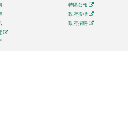
期
特區公報
體
政府投標
訊
政府招聘
覽
字
及貿易
相關連結
資
手機應用程式目錄
貿會展
社交媒體目錄
商機和服務
專題網站目錄
訊
RSS訂閱目錄
權
表格下載