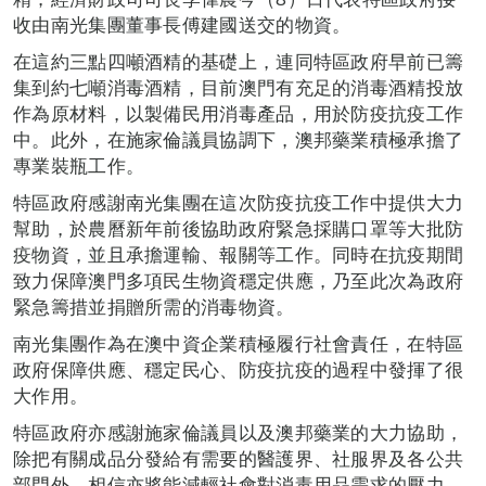
收由南光集團董事長傅建國送交的物資。
在這約三點四噸酒精的基礎上，連同特區政府早前已籌
集到約七噸消毒酒精，目前澳門有充足的消毒酒精投放
作為原材料，以製備民用消毒產品，用於防疫抗疫工作
中。此外，在施家倫議員協調下，澳邦藥業積極承擔了
專業裝瓶工作。
特區政府感謝南光集團在這次防疫抗疫工作中提供大力
幫助，於農曆新年前後協助政府緊急採購口罩等大批防
疫物資，並且承擔運輸、報關等工作。同時在抗疫期間
致力保障澳門多項民生物資穩定供應，乃至此次為政府
緊急籌措並捐贈所需的消毒物資。
南光集團作為在澳中資企業積極履行社會責任，在特區
政府保障供應、穩定民心、防疫抗疫的過程中發揮了很
大作用。
特區政府亦感謝施家倫議員以及澳邦藥業的大力協助，
除把有關成品分發給有需要的醫護界、社服界及各公共
部門外，相信亦將能減輕社會對消毒用品需求的壓力，