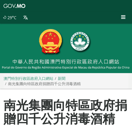
澳
門
特
29°C
別
行
政
區
政
府
入
口
網
站
澳門特別行政區政府入口網站
新聞
南光集團向特區政府捐贈四千公升消毒酒精
南光集團向特區政府捐
贈四千公升消毒酒精