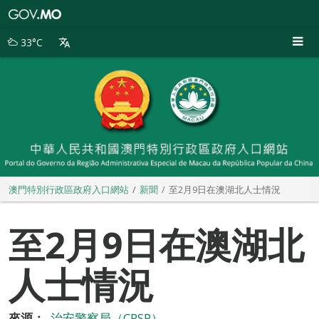
澳
門
特
33°C
別
行
政
區
政
府
入
口
網
站
澳門特別行政區政府入口網站
新聞
至2月9日在澳湖北人士情況
至2月9日在澳湖北
人士情況
來源：
治安警察局（CPSP）