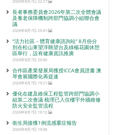
2026年8月7日 22:27
長者事務委員會2026年第二次全體會議
及養老保障機制跨部門協調小組聯合會
議
2026年8月7日 20:41
“活力社區 – 體育健康諮詢站” 8月份分
別在松山東望洋眺望台及綠楊花園休憩
區舉行，設有健康資訊推廣
2026年8月7日 20:00
合作區產業發展局獲授ICCA會員證書 澳
琴會展國際化再提速
2026年8月7日 19:21
優化在建及維保工程監管跨部門協調小
組第二次會議 梳理已入住樓宇外牆維修
防火安全監管流程
2026年8月7日 19:12
衛生局接獲1例流感重症報告
2026年8月7日 19:08