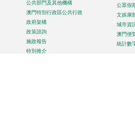
公共部門及其他機構
公眾假
澳門特別行政區公共行政
文娛康
政府架構
城市資
政策諮詢
澳門便
施政報告
統計數
特別推介
來澳旅遊
商務
計劃行程
貿易投
觀光
澳門經
娛樂消閒
中小企
購物
市場資
節日盛事
知識產