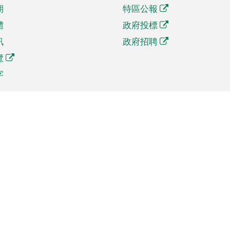
期
特區公報
體
政府投標
訊
政府招聘
覽
字
及貿易
相關連結
資
手機應用程式目錄
貿會展
社交媒體目錄
商機和服務
專題網站目錄
訊
RSS訂閱目錄
權
表格下載