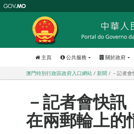
澳
門
特
別
行
政
區
政
府
入
口
網
站
主頁
公共服務
關於政府
澳門特別行政區政府入口網站
新聞
－記者會
－記者會快訊
在兩郵輪上的