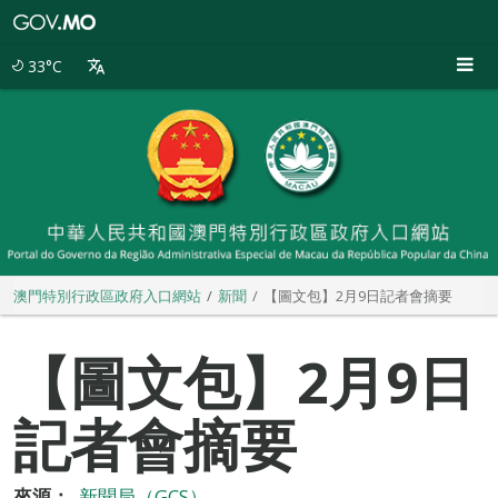
澳
門
特
33°C
別
行
政
區
政
府
入
口
網
站
澳門特別行政區政府入口網站
新聞
【圖文包】2月9日記者會摘要
【圖文包】2月9日
記者會摘要
來源：
新聞局（GCS）