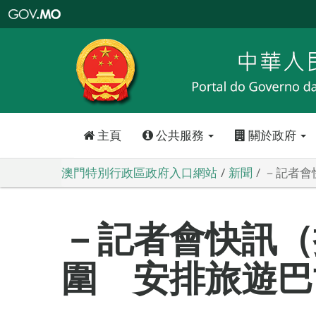
澳
門
特
別
行
政
區
政
府
入
口
網
站
主頁
公共服務
關於政府
澳門特別行政區政府入口網站
新聞
－記者會
－記者會快訊（
圍 安排旅遊巴