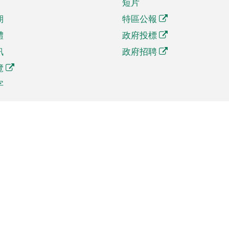
短片
期
特區公報
體
政府投標
訊
政府招聘
覽
字
及貿易
相關連結
資
手機應用程式目錄
貿會展
社交媒體目錄
商機和服務
專題網站目錄
訊
RSS訂閱目錄
權
表格下載