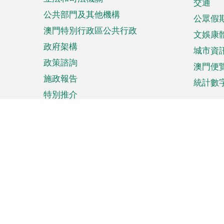
單
交通
公共部門及其他機構
公眾假
澳門特別行政區公共行政
文娛康
政府架構
城市資
政策諮詢
澳門便
施政報告
統計數
特別推介
來澳旅遊
商務
計劃行程
貿易投
觀光
澳門經
娛樂消閒
中小企
購物
市場資
節日盛事
知識產