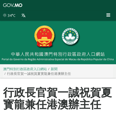
澳
門
特
34°C
別
行
政
區
政
府
入
口
網
站
澳門特別行政區政府入口網站
新聞
行政長官賀一誠祝賀夏寳龍兼任港澳辦主任
行政長官賀一誠祝賀夏
寳龍兼任港澳辦主任