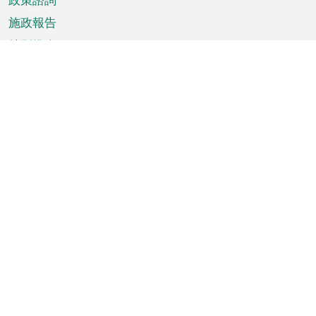
施政報告
特別推介
澳門資訊
天氣
交通
公眾假期
文娛康體
城市資訊
澳門便覽
統計數字
公佈告示
新聞