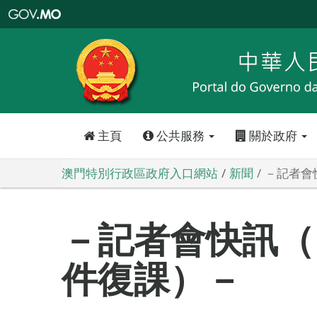
澳
門
特
別
行
政
區
政
府
入
口
網
站
主頁
公共服務
關於政府
澳門特別行政區政府入口網站
新聞
－記者會
－記者會快訊（
件復課）－