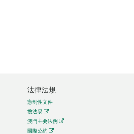
法律法規
憲制性文件
搜法易
澳門主要法例
國際公約