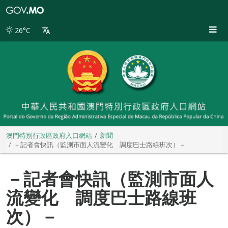
澳
門
特
26°C
別
行
政
區
政
府
入
口
網
站
澳門特別行政區政府入口網站
新聞
－記者會快訊（監測市面人流變化 調度巴士路線班次）－
－記者會快訊（監測市面人
流變化 調度巴士路線班
次）－