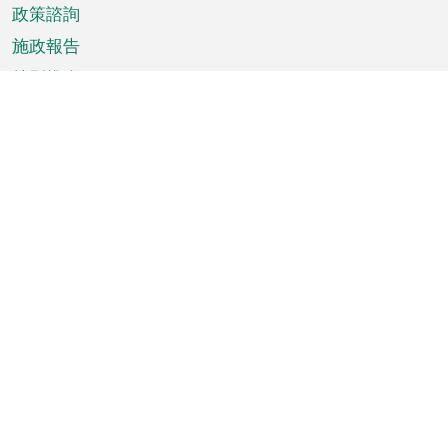
政策諮詢
施政報告
特別推介
澳門資訊
天氣
交通
公眾假期
文娛康體
城市資訊
澳門便覽
統計數字
公佈告示