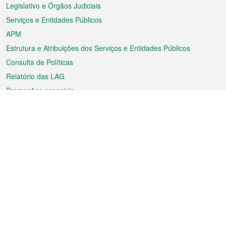
rodapé
Legislativo e Órgãos Judiciais
Serviços e Entidades Públicos
APM
Estrutura e Atribuições dos Serviços e Entidades Públicos
Consulta de Políticas
Relatório das LAG
Promoções especiais
Sobre a RAEM
Tempo
Transporte
Feriados
Cultura e lazer
Informação de Macau
Ficheiro sobre Macau
Estatísticas