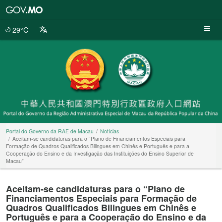
Portal
do
Governo
29°C
da
RAE
de
Macau
Portal do Governo da RAE de Macau
Notícias
Aceitam-se candidaturas para o “Plano de Financiamentos Especiais para
Formação de Quadros Qualificados Bilingues em Chinês e Português e para a
Cooperação do Ensino e da Investigação das Instituições do Ensino Superior de
Macau”
Aceitam-se candidaturas para o “Plano de
Financiamentos Especiais para Formação de
Quadros Qualificados Bilingues em Chinês e
Português e para a Cooperação do Ensino e da