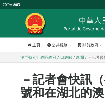
澳
門
特
別
行
政
區
政
府
入
口
網
站
主頁
公共服務
關於政府
澳門特別行政區政府入口網站
新聞
－記者會
－記者會快訊（
號和在湖北的澳