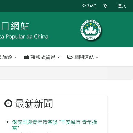
34°C
登入
澳旅遊
商務及貿易
相關連結
最新新聞
保安司與青年清茶談 “平安城市 青年擔
當”