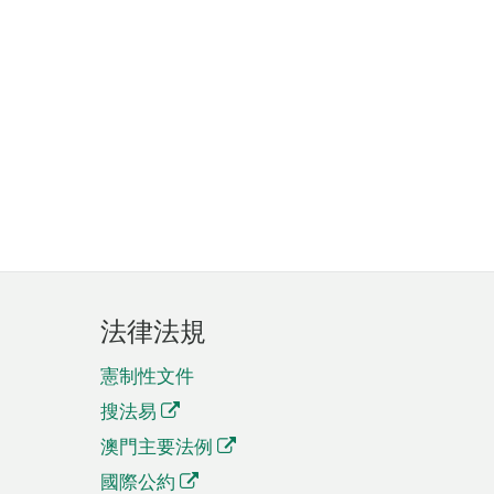
法律法規
憲制性文件
搜法易
澳門主要法例
國際公約