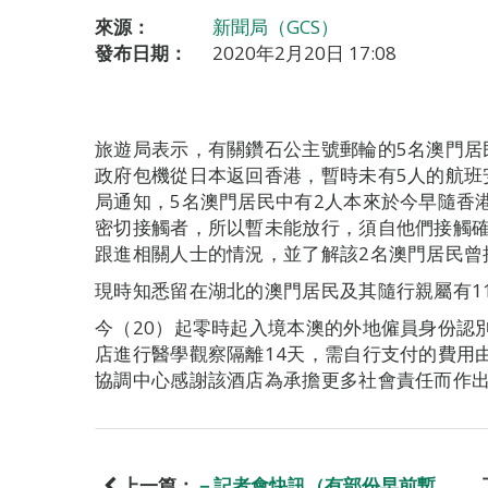
來源：
新聞局（GCS）
發布日期：
2020年2月20日 17:08
旅遊局表示，有關鑽石公主號郵輪的5名澳門居
政府包機從日本返回香港，暫時未有5人的航班
局通知，5名澳門居民中有2人本來於今早隨香
密切接觸者，所以暫未能放行，須自他們接觸確
跟進相關人士的情況，並了解該2名澳門居民曾
現時知悉留在湖北的澳門居民及其隨行親屬有11
今（20）起零時起入境本澳的外地僱員身份認
店進行醫學觀察隔離14天，需自行支付的費用由原
協調中心感謝該酒店為承擔更多社會責任而作
上一篇：
－記者會快訊（有部份早前暫