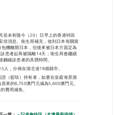
民並未有隨今（20）日早上的香港特區
安排消息。衛生局補充，收到日本有關當
港包機離開日本，但後來被日本方面定為
診患者起再被隔離14天；衛生局會繼續
接觸確診患者的具體時間。
5人，分佈在湖北省18個縣市。
別證（藍咭）持有者，如要在皇庭海景酒
來的8,750澳門元減為5,600澳門元。
出的費用減免。
下一篇：
－記者會快訊（本澳最新疫情）