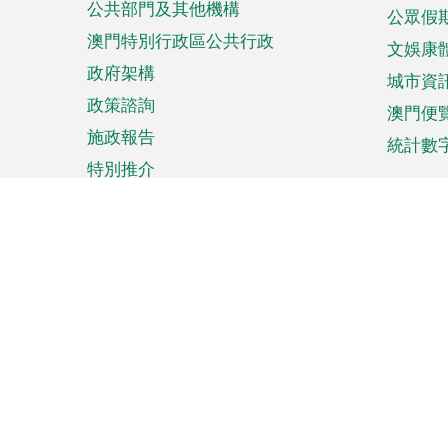
公共部門及其他機構
公眾假
澳門特別行政區公共行政
文娛康
政府架構
城市資
政策諮詢
澳門便
施政報告
統計數
特別推介
來澳旅遊
商務
計劃行程
貿易投
觀光
澳門經
娛樂消閒
中小企
購物
市場資
節日盛事
知識產