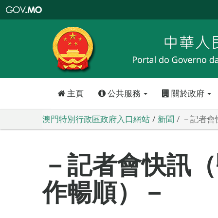
澳
門
特
別
行
政
區
政
府
入
口
網
站
主頁
公共服務
關於政府
澳門特別行政區政府入口網站
新聞
－記者會
－記者會快訊（
作暢順）－