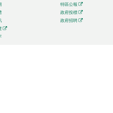
期
特區公報
體
政府投標
訊
政府招聘
覽
字
及貿易
相關連結
資
手機應用程式目錄
貿會展
社交媒體目錄
商機和服務
專題網站目錄
訊
RSS訂閱目錄
權
表格下載