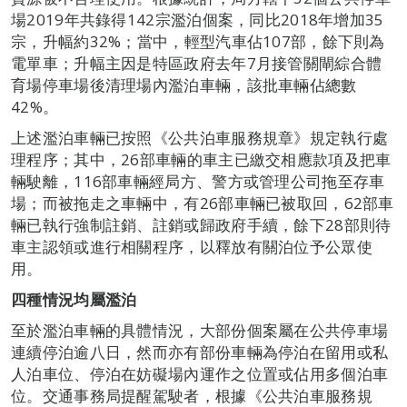
場2019年共錄得142宗濫泊個案，同比2018年增加35
宗，升幅約32%；當中，輕型汽車佔107部，餘下則為
電單車；升幅主因是特區政府去年7月接管關閘綜合體
育場停車場後清理場內濫泊車輛，該批車輛佔總數
42%。
上述濫泊車輛已按照《公共泊車服務規章》規定執行處
理程序；其中，26部車輛的車主已繳交相應款項及把車
輛駛離，116部車輛經局方、警方或管理公司拖至存車
場；而被拖走之車輛中，有26部車輛已被取回，62部車
輛已執行強制註銷、註銷或歸政府手續，餘下28部則待
車主認領或進行相關程序，以釋放有關泊位予公眾使
用。
四種情況均屬濫泊
至於濫泊車輛的具體情況，大部份個案屬在公共停車場
連續停泊逾八日，然而亦有部份車輛為停泊在留用或私
人泊車位、停泊在妨礙場內運作之位置或佔用多個泊車
位。交通事務局提醒駕駛者，根據《公共泊車服務規