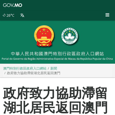
澳
門
特
26°C
別
行
政
區
政
府
入
口
網
站
澳門特別行政區政府入口網站
新聞
政府致力協助滯留湖北居民返回澳門
政府致力協助滯留
湖北居民返回澳門