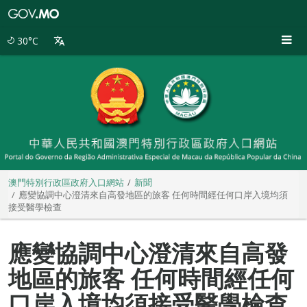
澳
門
特
30°C
別
行
政
區
政
府
入
口
網
站
澳門特別行政區政府入口網站
新聞
應變協調中心澄清來自高發地區的旅客 任何時間經任何口岸入境均須
接受醫學檢查
應變協調中心澄清來自高發
地區的旅客 任何時間經任何
口岸入境均須接受醫學檢查