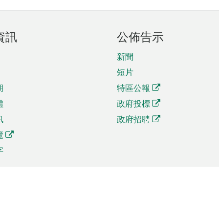
資訊
公佈告示
新聞
短片
期
特區公報
體
政府投標
訊
政府招聘
覽
字
及貿易
相關連結
資
手機應用程式目錄