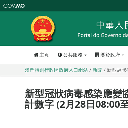
澳
門
特
別
行
政
區
政
府
入
口
網
站
主頁
公共服務
關於政府
澳門特別行政區政府入口網站
新聞
新型冠狀病
新型冠狀病毒感染應變
計數字 (2月28日08:00至