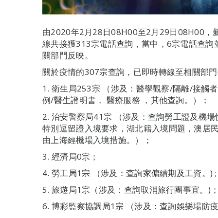
由2020年2月28日08H00至2月29日08H
線共接獲313宗電話查詢，當中，6宗電話查
關部門反映。
關於疫情的307宗查詢，已即時轉線至相關部
1. 衛生局253宗 （涉及：醫學觀察/隔離/接觸
例/醫生證明書， 醫療服務 ，其他查詢。）；
2. 治安警察局41宗 （涉及：查詢勞工證及
特別逗留證入境要求，湖北籍入境問題，澳居
由上海經機場入境措施。）；
3. 經濟局0宗；
4. 勞工局1宗 （涉及：查詢家傭續期及工資。) ;
5. 旅遊局1宗（涉及：查詢取消旅行團事宜。)
6. 博彩監察協調局1宗 （涉及：查詢娛樂場防