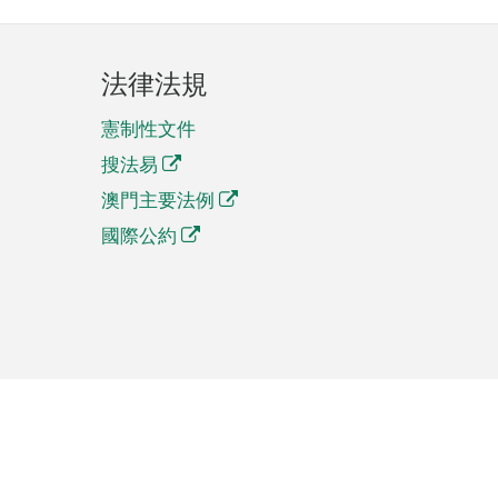
法律法規
憲制性文件
搜法易
澳門主要法例
國際公約