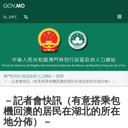
澳
門
特
34°C
別
行
政
區
政
府
入
口
網
站
澳門特別行政區政府入口網站
新聞
－記者會快訊（有意搭乘包機回澳的居民在湖北的所在地分佈）－
－記者會快訊（有意搭乘包
機回澳的居民在湖北的所在
地分佈）－