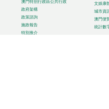
澳門特別行政區公共行政
文娛康
政府架構
城市資
政策諮詢
澳門便
施政報告
統計數
特別推介
來澳旅遊
商務
計劃行程
貿易投
觀光
澳門經
娛樂消閒
中小企
購物
市場資
節日盛事
知識產
網
網
頁
使用條款
私隱聲明
協調機構：澳門特別行政區行