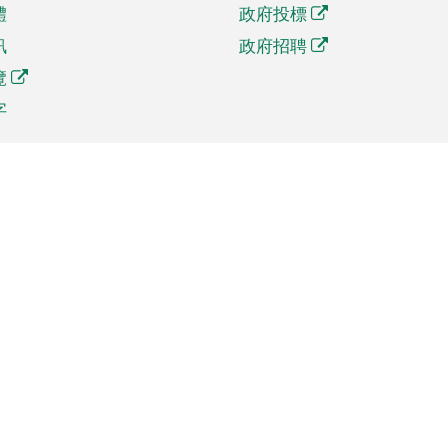
體
政府投標
訊
政府招聘
覽
字
及貿易
相關連結
資
手機應用程式目錄
貿會展
社交媒體目錄
商機和服務
專題網站目錄
訊
RSS訂閱目錄
權
表格下載
政公職局