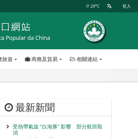
29°C
登入
澳旅遊
商務及貿易
相關連結
最新新聞
受熱帶氣旋 “白海豚” 影響 部分航班取
消