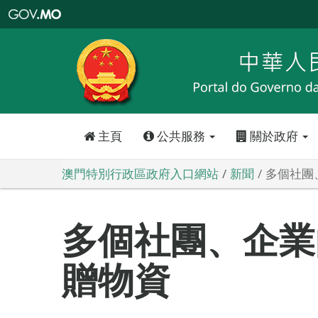
澳
門
特
別
行
政
區
政
府
入
口
網
站
主頁
公共服務
關於政府
澳門特別行政區政府入口網站
新聞
多個社團
多個社團、企業
贈物資