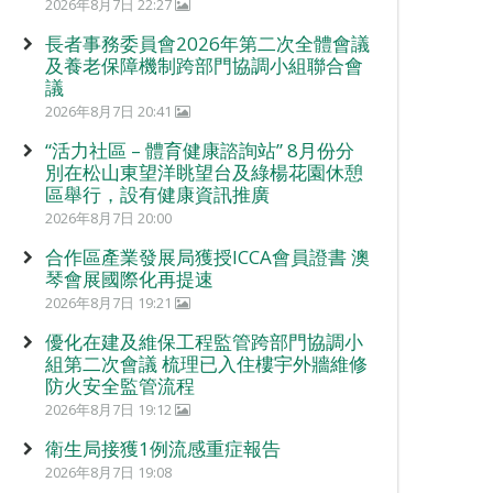
2026年8月7日 22:27
長者事務委員會2026年第二次全體會議
及養老保障機制跨部門協調小組聯合會
議
2026年8月7日 20:41
“活力社區 – 體育健康諮詢站” 8月份分
別在松山東望洋眺望台及綠楊花園休憩
區舉行，設有健康資訊推廣
2026年8月7日 20:00
合作區產業發展局獲授ICCA會員證書 澳
琴會展國際化再提速
2026年8月7日 19:21
優化在建及維保工程監管跨部門協調小
組第二次會議 梳理已入住樓宇外牆維修
防火安全監管流程
2026年8月7日 19:12
衛生局接獲1例流感重症報告
2026年8月7日 19:08