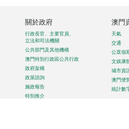
頁
關於政府
澳門
腳
菜
行政長官、主要官員、
天氣
立法和司法機關
單
交通
公共部門及其他機構
公眾假
澳門特別行政區公共行政
文娛康
政府架構
城市資
政策諮詢
澳門便
施政報告
統計數
特別推介
來澳旅遊
商務
計劃行程
貿易投