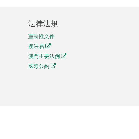
法律法規
憲制性文件
搜法易
澳門主要法例
國際公約