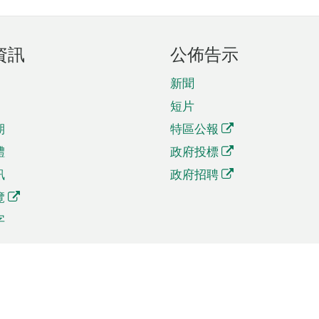
資訊
公佈告示
新聞
短片
期
特區公報
體
政府投標
訊
政府招聘
覽
字
及貿易
相關連結
資
手機應用程式目錄