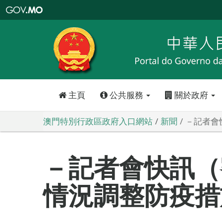
澳
門
特
別
行
政
區
政
府
入
口
網
站
主頁
公共服務
關於政府
澳門特別行政區政府入口網站
新聞
－記者會
－記者會快訊（
情況調整防疫措