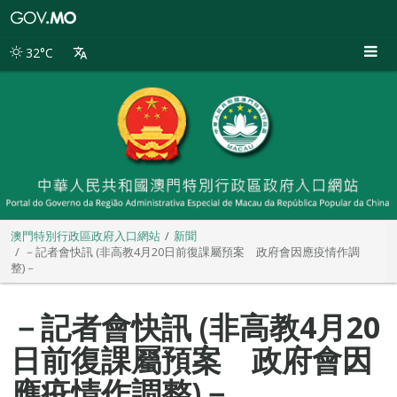
澳
門
特
32°C
別
行
政
區
政
府
入
口
網
站
澳門特別行政區政府入口網站
新聞
－記者會快訊 (非高教4月20日前復課屬預案 政府會因應疫情作調
整)－
－記者會快訊 (非高教4月20
日前復課屬預案 政府會因
應疫情作調整)－