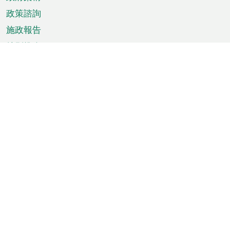
政策諮詢
施政報告
特別推介
澳門資訊
天氣
交通
公眾假期
文娛康體
城市資訊
澳門便覽
統計數字
公佈告示