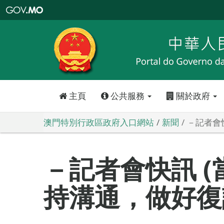
澳
門
特
別
行
政
區
政
府
入
口
網
站
主頁
公共服務
關於政府
澳門特別行政區政府入口網站
新聞
－記者會
－記者會快訊 
持溝通，做好復