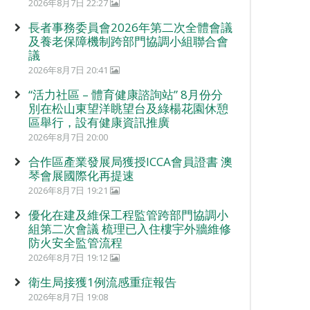
2026年8月7日 22:27
長者事務委員會2026年第二次全體會議
及養老保障機制跨部門協調小組聯合會
議
2026年8月7日 20:41
“活力社區 – 體育健康諮詢站” 8月份分
別在松山東望洋眺望台及綠楊花園休憩
區舉行，設有健康資訊推廣
2026年8月7日 20:00
合作區產業發展局獲授ICCA會員證書 澳
琴會展國際化再提速
2026年8月7日 19:21
優化在建及維保工程監管跨部門協調小
組第二次會議 梳理已入住樓宇外牆維修
防火安全監管流程
2026年8月7日 19:12
衛生局接獲1例流感重症報告
2026年8月7日 19:08