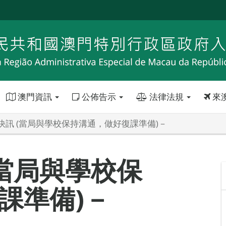
澳門資訊
公佈告示
法律法規
來
快訊 (當局與學校保持溝通，做好復課準備)－
(當局與學校保
課準備)－