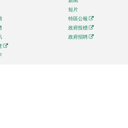
新聞
短片
期
特區公報
體
政府投標
訊
政府招聘
覽
字
及貿易
相關連結
資
手機應用程式目錄
貿會展
社交媒體目錄
商機和服務
專題網站目錄
訊
RSS訂閱目錄
權
表格下載