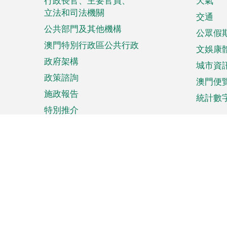
菜
行政長官、主要官員、
天氣
立法和司法機關
單
交通
公共部門及其他機構
公眾假
澳門特別行政區公共行政
文娛康
政府架構
城市資
政策諮詢
澳門便
施政報告
統計數
特別推介
來澳旅遊
商務
計劃行程
貿易投
觀光
澳門經
娛樂消閒
中小企
購物
市場資
節日盛事
知識產