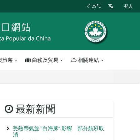
29°C
登入
澳旅遊
商務及貿易
相關連結
最新新聞
受熱帶氣旋 “白海豚” 影響 部分航班取
消