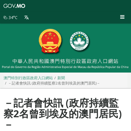
澳
門
特
34°C
別
行
政
區
政
府
入
口
網
站
澳門特別行政區政府入口網站
新聞
－記者會快訊 (政府持續監察2名曾到埃及的澳門居民)－
－記者會快訊 (政府持續監
察2名曾到埃及的澳門居民)
－