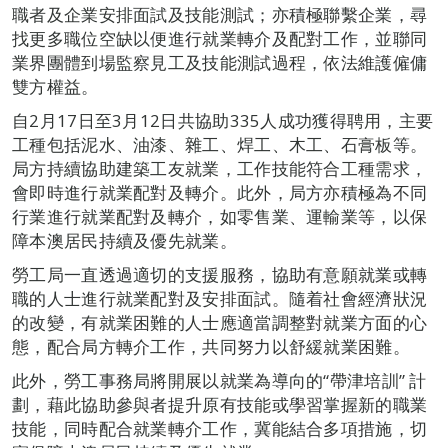
職者及企業安排面試及技能測試；亦積極聯繫企業，尋
找更多職位空缺以便進行就業轉介及配對工作，並聯同
業界團體到場監察見工及技能測試過程，依法維護僱傭
雙方權益。
自2月17日至3月12日共協助335人成功獲得聘用，主要
工種包括泥水、油漆、雜工、焊工、木工、石膏板等。
局方持續協助建築工友就業，工作技能符合工種需求，
會即時進行就業配對及轉介。此外，局方亦積極為不同
行業進行就業配對及轉介，如零售業、運輸業等，以保
障本澳居民持續及優先就業。
勞工局一直透過適切的支援服務，協助有意願就業或轉
職的人士進行就業配對及安排面試。隨着社會經濟狀況
的改變，有就業困難的人士應適當調整對就業方面的心
態，配合局方轉介工作，共同努力以舒緩就業困難。
此外，勞工事務局將開展以就業為導向的“帶津培訓” 計
劃，藉此協助參與者提升原有技能或學習掌握新的職業
技能，同時配合就業轉介工作，冀能結合多項措施，切