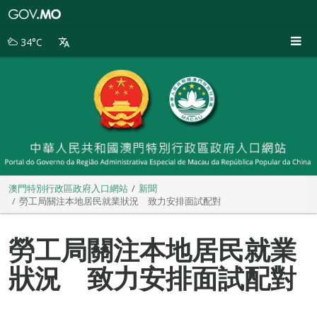
澳
門
特
34°C
別
行
政
區
政
府
入
口
網
站
澳門特別行政區政府入口網站
新聞
勞工局關注本地居民就業狀況 致力安排面試配對
勞工局關注本地居民就業
狀況 致力安排面試配對