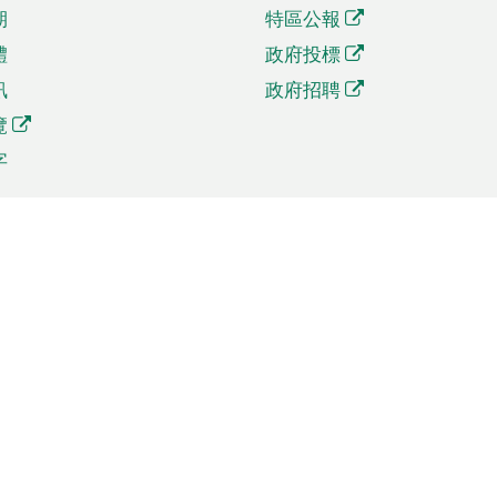
期
特區公報
體
政府投標
訊
政府招聘
覽
字
及貿易
相關連結
資
手機應用程式目錄
貿會展
社交媒體目錄
商機和服務
專題網站目錄
訊
RSS訂閱目錄
權
表格下載