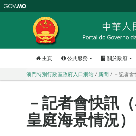
澳
門
特
別
行
政
區
政
府
入
口
網
站
主頁
公共服務
關於政府
澳門特別行政區政府入口網站
新聞
－記者會
－記者會快訊（
皇庭海景情況）