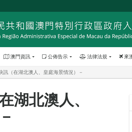
澳門資訊
公佈告示
法律法規
來
快訊（在湖北澳人、皇庭海景情況）－
在湖北澳人、
－