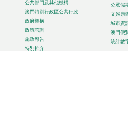
公共部門及其他機構
公眾假
澳門特別行政區公共行政
文娛康
政府架構
城市資
政策諮詢
澳門便
施政報告
統計數
特別推介
來澳旅遊
商務
計劃行程
貿易投
觀光
澳門經
娛樂消閒
中小企
購物
市場資
節日盛事
知識產