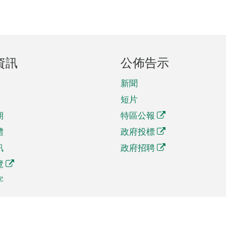
資訊
公佈告示
新聞
短片
期
特區公報
體
政府投標
訊
政府招聘
覽
字
及貿易
相關連結