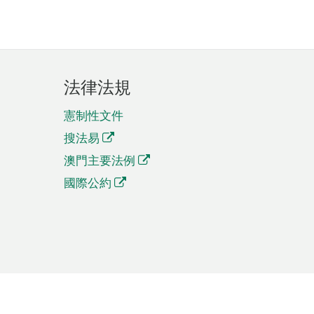
法律法規
憲制性文件
搜法易
澳門主要法例
國際公約