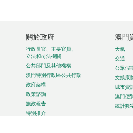
頁
關於政府
澳門
腳
菜
行政長官、主要官員、
天氣
立法和司法機關
單
交通
公共部門及其他機構
公眾假
澳門特別行政區公共行政
文娛康
政府架構
城市資
政策諮詢
澳門便
施政報告
統計數
特別推介
來澳旅遊
商務