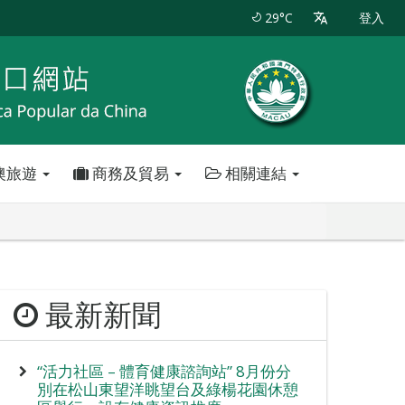
29°C
登入
澳旅遊
商務及貿易
相關連結
最新新聞
“活力社區 – 體育健康諮詢站” 8月份分
別在松山東望洋眺望台及綠楊花園休憩