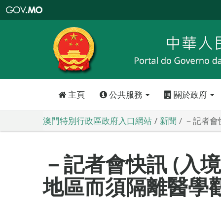
澳
門
特
別
行
政
區
政
府
入
口
網
站
主頁
公共服務
關於政府
澳門特別行政區政府入口網站
新聞
－記者會
－記者會快訊 (入
地區而須隔離醫學