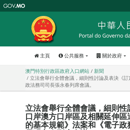
澳
門
特
別
行
政
區
政
府
入
口
網
站
主頁
公共服務
關於政府
澳門特別行政區政府入口網站
新聞
立法會舉行全體會議，細則性討論及表決《訂
政法務司司長張永春列席會議。
立法會舉行全體會議，細則性
口岸澳方口岸區及相關延伸區
的基本規範》法案和《電子政