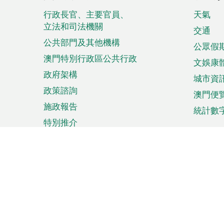
腳
菜
行政長官、主要官員、
天氣
立法和司法機關
單
交通
公共部門及其他機構
公眾假
澳門特別行政區公共行政
文娛康
政府架構
城市資
政策諮詢
澳門便
施政報告
統計數
特別推介
來澳旅遊
商務
計劃行程
貿易投
觀光
澳門經
娛樂消閒
中小企
購物
市場資