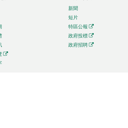
新聞
短片
期
特區公報
體
政府投標
訊
政府招聘
覽
字
及貿易
相關連結
資
手機應用程式目錄
貿會展
社交媒體目錄
商機和服務
專題網站目錄
訊
RSS訂閱目錄