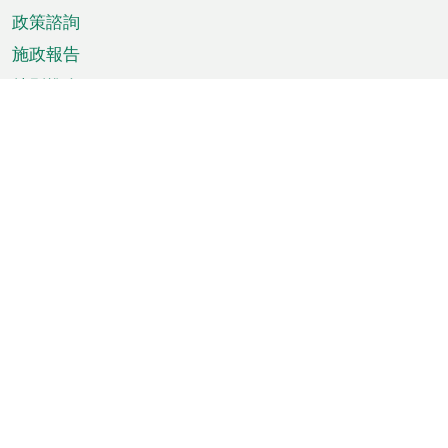
政策諮詢
施政報告
特別推介
澳門資訊
天氣
交通
公眾假期
文娛康體
城市資訊
澳門便覽
統計數字
公佈告示