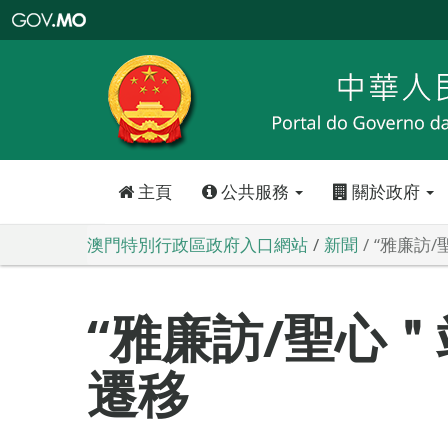
澳
門
特
別
行
政
區
政
府
入
口
網
站
主頁
公共服務
關於政府
澳門特別行政區政府入口網站
新聞
“雅廉訪
“雅廉訪/聖心
遷移