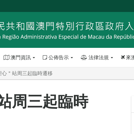
澳門資訊
公佈告示
法律法規
來
/聖心＂站周三起臨時遷移
＂站周三起臨時