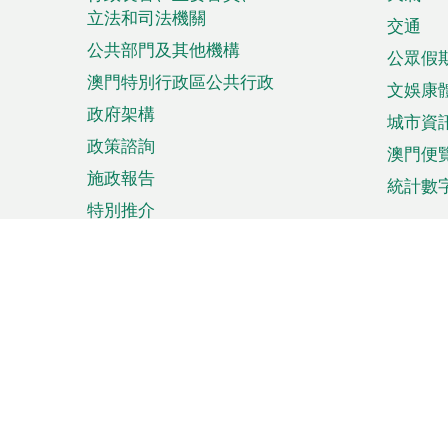
菜
立法和司法機關
單
交通
公共部門及其他機構
公眾假
澳門特別行政區公共行政
文娛康
政府架構
城市資
政策諮詢
澳門便
施政報告
統計數
特別推介
來澳旅遊
商務
計劃行程
貿易投
觀光
澳門經
娛樂消閒
中小企
購物
市場資
節日盛事
知識產