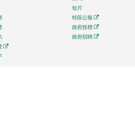
短片
期
特區公報
體
政府投標
訊
政府招聘
覽
字
及貿易
相關連結
資
手機應用程式目錄
貿會展
社交媒體目錄
商機和服務
專題網站目錄
訊
RSS訂閱目錄
權
表格下載