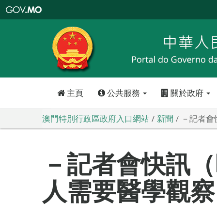
澳
門
特
別
行
政
區
政
府
入
口
網
站
主頁
公共服務
關於政府
澳門特別行政區政府入口網站
新聞
－記者會
－記者會快訊（
人需要醫學觀察