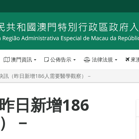
澳門資訊
公佈告示
法律法規
來
快訊（昨日新增186人需要醫學觀察）－
昨日新增186
）－