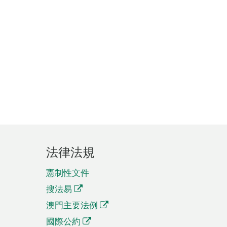
法律法規
憲制性文件
搜法易
澳門主要法例
國際公約