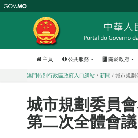
澳
門
特
別
行
政
區
政
府
入
口
網
站
主頁
公共服務
關於政府
澳門特別行政區政府入口網站
新聞
城市規劃
城市規劃委員會舉
第二次全體會議