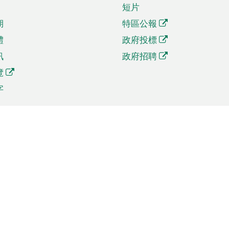
短片
期
特區公報
體
政府投標
訊
政府招聘
覽
字
及貿易
相關連結
資
手機應用程式目錄
貿會展
社交媒體目錄
商機和服務
專題網站目錄
訊
RSS訂閱目錄
權
表格下載