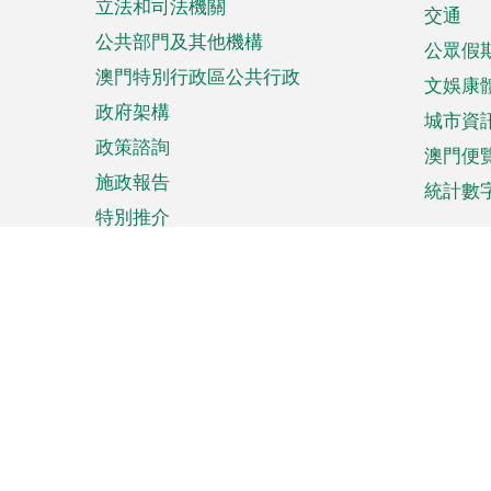
立法和司法機關
單
交通
公共部門及其他機構
公眾假
澳門特別行政區公共行政
文娛康
政府架構
城市資
政策諮詢
澳門便
施政報告
統計數
特別推介
來澳旅遊
商務
計劃行程
貿易投
觀光
澳門經
娛樂消閒
中小企
購物
市場資
節日盛事
知識產