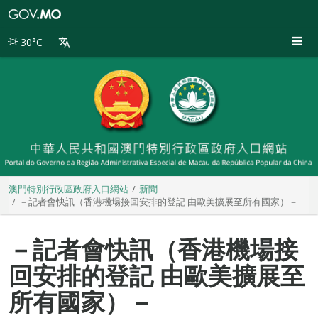
澳
門
特
30°C
別
行
政
區
政
府
入
口
網
站
澳門特別行政區政府入口網站
新聞
－記者會快訊（香港機場接回安排的登記 由歐美擴展至所有國家）－
－記者會快訊（香港機場接
回安排的登記 由歐美擴展至
所有國家）－