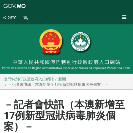
澳
門
特
26°C
別
行
政
區
政
府
入
口
網
站
澳門特別行政區政府入口網站
新聞
－記者會快訊（本澳新增至17例新型冠狀病毒肺炎個案）－
－記者會快訊（本澳新增至
17例新型冠狀病毒肺炎個
案）－