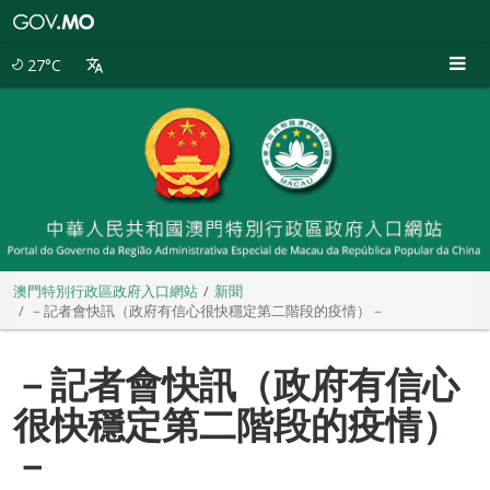
澳
門
特
27°C
別
行
政
區
政
府
入
口
網
站
澳門特別行政區政府入口網站
新聞
－記者會快訊（政府有信心很快穩定第二階段的疫情）－
－記者會快訊（政府有信心
很快穩定第二階段的疫情）
－