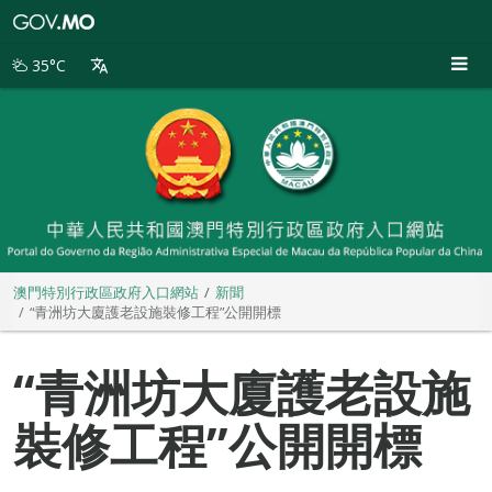
澳
門
特
35°C
別
行
政
區
政
府
入
口
網
站
澳門特別行政區政府入口網站
新聞
“青洲坊大廈護老設施裝修工程”公開開標
“青洲坊大廈護老設施
裝修工程”公開開標