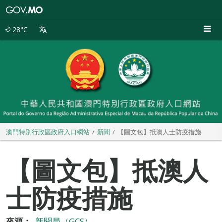
澳
門
特
28°C
別
行
政
區
政
府
入
口
網
站
澳門特別行政區政府入口網站
新聞
【圖文包】抵澳人士防疫措施
【圖文包】抵澳人
士防疫措施
來源：
新聞局（GCS）