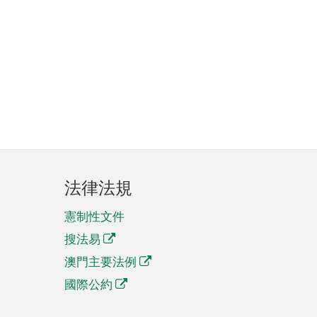
法律法規
憲制性文件
搜法易
澳門主要法例
國際公約