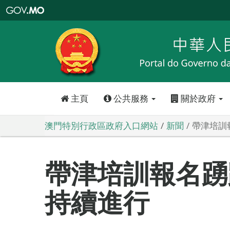
澳
門
特
別
行
政
區
政
府
入
口
網
站
主頁
公共服務
關於政府
澳門特別行政區政府入口網站
新聞
帶津培訓
帶津培訓報名踴
持續進行