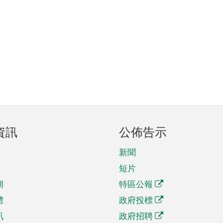
資訊
公佈告示
新聞
短片
期
特區公報
體
政府投標
訊
政府招聘