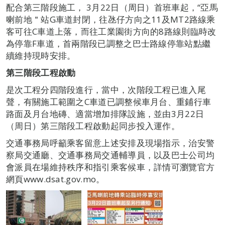
配合第三階段施工， 3月22日（周日）首班車起，“亞馬
喇前地＂站G車道封閉，往氹仔方向之11及MT2路線乘
客可往C車道上落，而往工業園街方向的8路線則臨時改
為停靠F車道，首兩階段已調整之巴士路線停靠站點繼
續維持現時安排。
第三階段工程啟動
是次工程分四階段進行，當中，次階段工程已進入尾
聲，有關施工範圍之C車道已調整候車月台、重鋪行車
路面及月台地磚、適當增加排隊設施，並由3月22日
（周日）第三階段工程啟動起同步投入運作。
交通事務局呼籲乘客留意上述安排及現場指示，治安警
察局交通廳、交通事務局交通輔導員，以及巴士公司均
會派員在場維持秩序和指引乘客候車，詳情可瀏覽官方
網頁www.dsat.gov.mo。