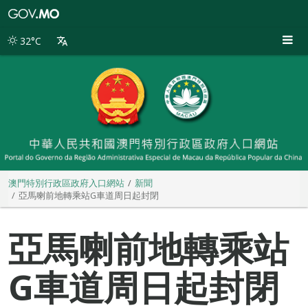
澳
門
特
32°C
別
行
政
區
政
府
入
口
網
站
澳門特別行政區政府入口網站
新聞
亞馬喇前地轉乘站G車道周日起封閉
亞馬喇前地轉乘站
G車道周日起封閉