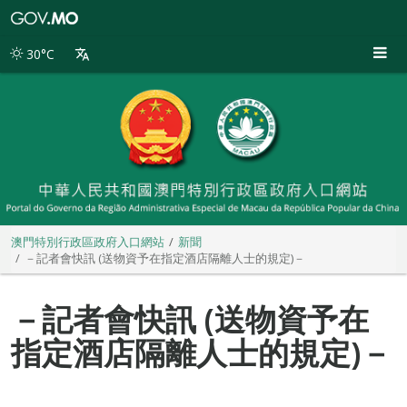
澳
門
特
30°C
別
行
政
區
政
府
入
口
網
站
澳門特別行政區政府入口網站
新聞
－記者會快訊 (送物資予在指定酒店隔離人士的規定)－
－記者會快訊 (送物資予在
指定酒店隔離人士的規定)－