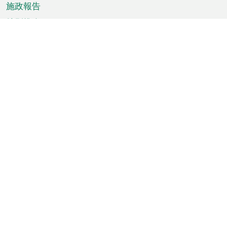
施政報告
特別推介
澳門資訊
天氣
交通
公眾假期
文娛康體
城市資訊
澳門便覽
統計數字
公佈告示
新聞