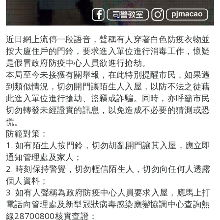
近日網上流傳一段語音，聲稱有人穿著白色防疫衣物並
按大廈住戶的門鈴，要求進入單位進行消毒工作，懷疑
是假冒政府防疫中心人員欲進行搶劫。
本局至今未接獲有關舉報，在此特別提醒市民，如果遇
到類似情況，切勿開門讓陌生人入屋，以防不法之徒藉
此進入單位進行搶劫、盜竊或詐騙。同時，亦呼籲市民
切勿轉發未經證實的訊息，以免造成不必要的猜測或恐
慌。
防範對策：
1. 如有陌生人按門鈴，切勿胡亂開門讓其入屋，應立即
通知管理處及家人；
2. 時刻保持警覺，切勿輕信陌生人，切勿向任何人透露
個人資料；
3. 如有人聲稱為政府防疫中心人員要求入屋，應馬上打
電話向管理處及新型冠狀病毒感染應變協調中心查詢熱
線28700800核實查證；