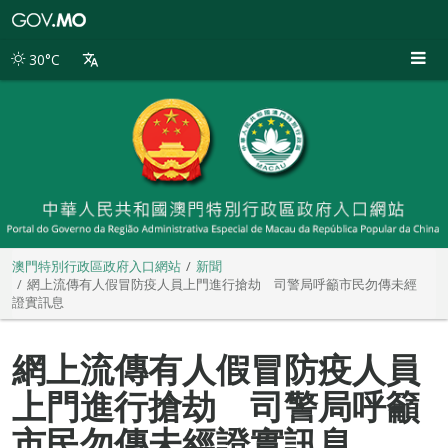
澳
門
特
30°C
別
行
政
區
政
府
入
口
網
站
澳門特別行政區政府入口網站
新聞
網上流傳有人假冒防疫人員上門進行搶劫 司警局呼籲市民勿傳未經
證實訊息
網上流傳有人假冒防疫人員
上門進行搶劫 司警局呼籲
市民勿傳未經證實訊息