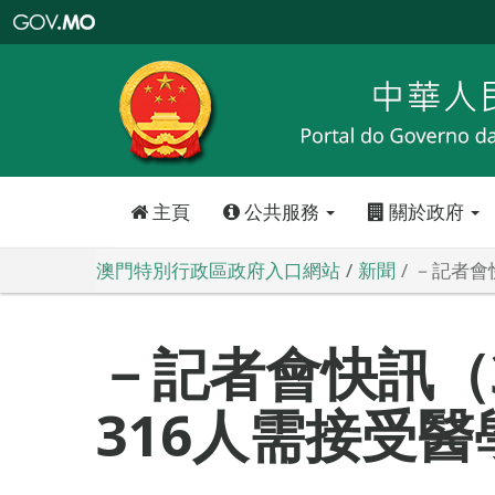
澳
門
特
別
行
政
區
政
府
入
口
網
站
主頁
公共服務
關於政府
澳門特別行政區政府入口網站
新聞
－記者會
－記者會快訊（
316人需接受