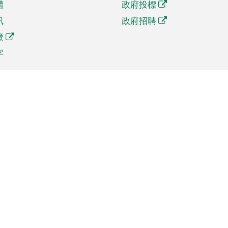
體
政府投標
訊
政府招聘
覽
字
及貿易
相關連結
資
手機應用程式目錄
貿會展
社交媒體目錄
商機和服務
專題網站目錄
訊
RSS訂閱目錄
權
表格下載
政公職局