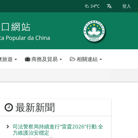
34°C
登入
澳旅遊
商務及貿易
相關連結
最新新聞
司法警察局持續進行“雷霆2026”行動 全
力維護治安穩定