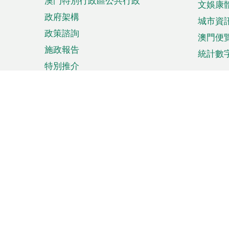
澳門特別行政區公共行政
文娛康
政府架構
城市資
政策諮詢
澳門便
施政報告
統計數
特別推介
來澳旅遊
商務
計劃行程
貿易投
觀光
澳門經
娛樂消閒
中小企
購物
市場資
節日盛事
知識產
網
網
頁
使用條款
私隱聲明
協調機構：澳門特別行政區行