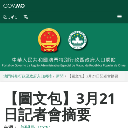
澳
門
特
34°C
別
行
政
區
政
府
入
口
網
站
澳門特別行政區政府入口網站
新聞
【圖文包】3月21日記者會摘要
【圖文包】3月21
日記者會摘要
來源：
新聞局（GCS）