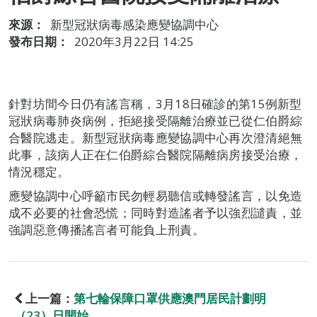
來源：
新型冠狀病毒感染應變協調中心
發布日期：
2020年3月22日 14:25
針對坊間今日仍有謠言稱，3月18日確診的第15例新型
冠狀病毒肺炎病例，拒絕接受隔離治療並已從仁伯爵綜
合醫院逃走。新型冠狀病毒應變協調中心再次澄清絕無
此事，該病人正在仁伯爵綜合醫院隔離病房接受治療，
情況穩定。
應變協調中心呼籲市民勿輕易聽信或轉發謠言，以免造
成不必要的社會恐慌；同時對造謠者予以強烈譴責，並
強調惡意傳播謠言者可能負上刑責。
上一篇：
第七輪保障口罩供應澳門居民計劃明
（23）日開始