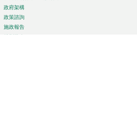
政府架構
政策諮詢
施政報告
特別推介
澳門資訊
天氣
交通
公眾假期
文娛康體
城市資訊
澳門便覽
統計數字