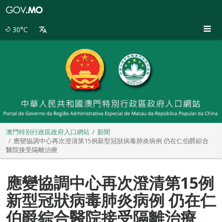
澳
門
特
30°C
別
行
政
區
政
府
入
口
網
站
澳門特別行政區政府入口網站
新聞
應變協調中心再次澄清第15例新型冠狀病毒肺炎病例 仍在仁伯爵綜合
醫院接受隔離治療
應變協調中心再次澄清第15例
新型冠狀病毒肺炎病例 仍在仁
伯爵綜合醫院接受隔離治療