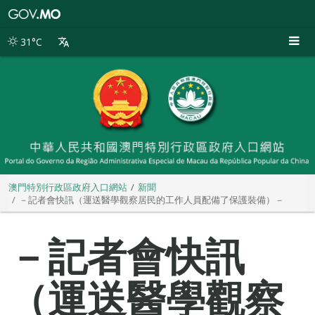
澳
門
特
31°C
別
行
政
區
政
府
入
口
網
站
澳門特別行政區政府入口網站
新聞
－記者會快訊（運送醫學觀察居民的工作人員配備了保護裝備）－
－記者會快訊
（運送醫學觀察