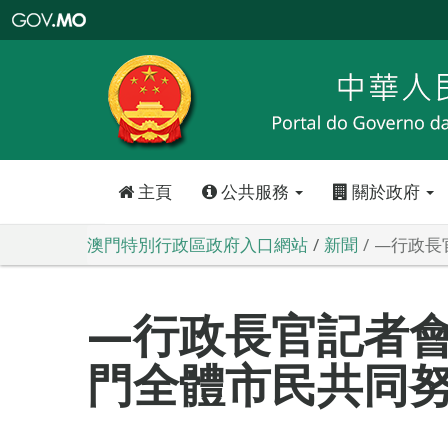
澳
門
特
別
行
政
區
政
府
入
口
網
站
主頁
公共服務
關於政府
澳門特別行政區政府入口網站
新聞
—行政長
—行政長官記者
門全體市民共同