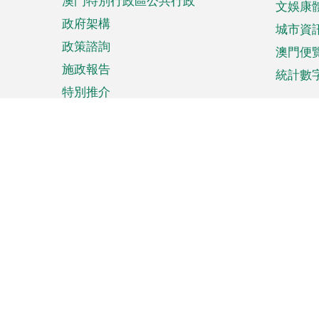
澳門特別行政區公共行政
文娛康
政府架構
城市資
政策諮詢
澳門便
施政報告
統計數
特別推介
來澳旅遊
商務
計劃行程
貿易投
觀光
澳門經
娛樂消閒
中小企
購物
市場資
節日盛事
知識產
網
網
頁
使用條款
私隱聲明
協調機構：澳門特別行政區行