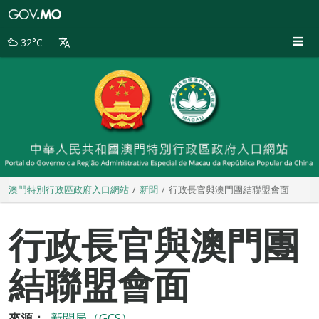
澳
門
特
32°C
別
行
政
區
政
府
入
口
網
站
澳門特別行政區政府入口網站
新聞
行政長官與澳門團結聯盟會面
行政長官與澳門團
結聯盟會面
來源：
新聞局（GCS）