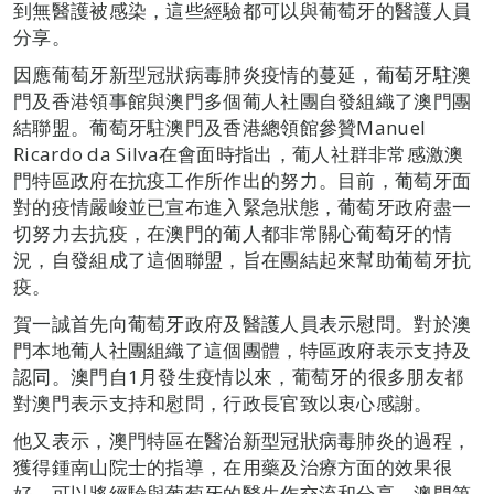
到無醫護被感染，這些經驗都可以與葡萄牙的醫護人員
分享。
因應葡萄牙新型冠狀病毒肺炎疫情的蔓延，葡萄牙駐澳
門及香港領事館與澳門多個葡人社團自發組織了澳門團
結聯盟。葡萄牙駐澳門及香港總領館參贊Manuel
Ricardo da Silva在會面時指出，葡人社群非常感激澳
門特區政府在抗疫工作所作出的努力。目前，葡萄牙面
對的疫情嚴峻並已宣布進入緊急狀態，葡萄牙政府盡一
切努力去抗疫，在澳門的葡人都非常關心葡萄牙的情
況，自發組成了這個聯盟，旨在團結起來幫助葡萄牙抗
疫。
賀一誠首先向葡萄牙政府及醫護人員表示慰問。對於澳
門本地葡人社團組織了這個團體，特區政府表示支持及
認同。澳門自1月發生疫情以來，葡萄牙的很多朋友都
對澳門表示支持和慰問，行政長官致以衷心感謝。
他又表示，澳門特區在醫治新型冠狀病毒肺炎的過程，
獲得鍾南山院士的指導，在用藥及治療方面的效果很
好，可以將經驗與葡萄牙的醫生作交流和分享。澳門第