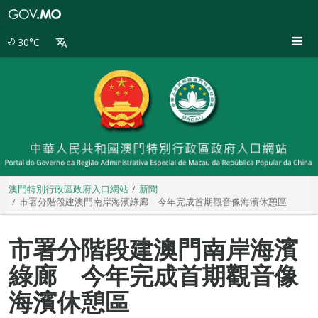
澳
門
特
30°C
別
行
政
區
政
府
入
口
網
站
澳門特別行政區政府入口網站
新聞
市署分階段建澳門南岸海濱綠廊 今年完成首期觀音像海濱休憩區
市署分階段建澳門南岸海濱
綠廊 今年完成首期觀音像
海濱休憩區