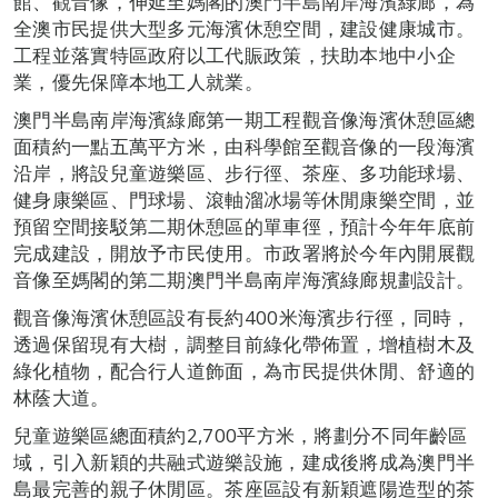
館、觀音像，伸延至媽閣的澳門半島南岸海濱綠廊，為
全澳市民提供大型多元海濱休憩空間，建設健康城市。
工程並落實特區政府以工代賑政策，扶助本地中小企
業，優先保障本地工人就業。
澳門半島南岸海濱綠廊第一期工程觀音像海濱休憩區總
面積約一點五萬平方米，由科學館至觀音像的一段海濱
沿岸，將設兒童遊樂區、步行徑、茶座、多功能球場、
健身康樂區、門球場、滾軸溜冰場等休閒康樂空間，並
預留空間接駁第二期休憩區的單車徑，預計今年年底前
完成建設，開放予市民使用。市政署將於今年內開展觀
音像至媽閣的第二期澳門半島南岸海濱綠廊規劃設計。
觀音像海濱休憩區設有長約400米海濱步行徑，同時，
透過保留現有大樹，調整目前綠化帶佈置，增植樹木及
綠化植物，配合行人道飾面，為市民提供休閒、舒適的
林蔭大道。
兒童遊樂區總面積約2,700平方米，將劃分不同年齡區
域，引入新穎的共融式遊樂設施，建成後將成為澳門半
島最完善的親子休閒區。茶座區設有新穎遮陽造型的茶